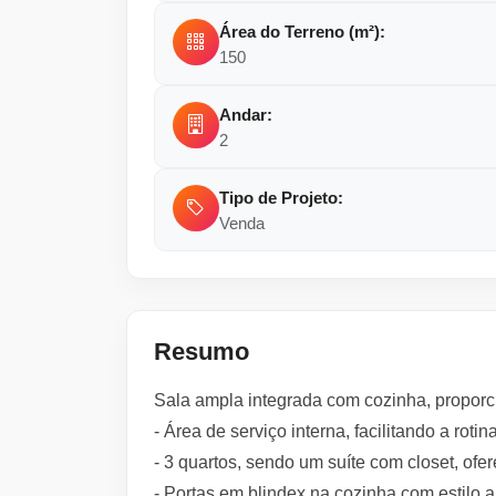
Área do Terreno (m²):
150
Andar:
2
Tipo de Projeto:
Venda
Resumo
Sala ampla integrada com cozinha, propo
- Área de serviço interna, facilitando a rotina
- 3 quartos, sendo um suíte com closet, ofe
- Portas em blindex na cozinha com estilo a