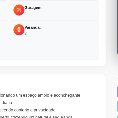
Garagem:
4
Varanda:
2
rcionando um espaço amplo e aconchegante
 diária
recendo conforto e privacidade
berto, trazendo luz natural e segurança